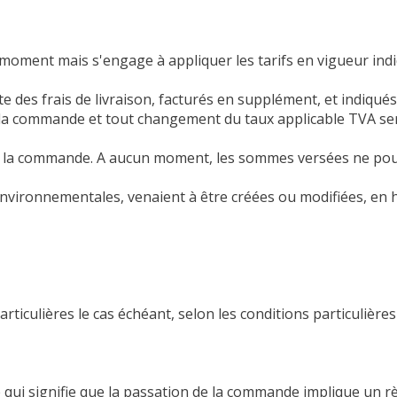
ut moment mais s'engage à appliquer les tarifs en vigueur 
te des frais de livraison, facturés en supplément, et indiqué
e la commande et tout changement du taux applicable TVA se
rs de la commande. A aucun moment, les sommes versées ne p
environnementales, venaient à être créées ou modifiées, e
rticulières le cas échéant, selon les conditions particulière
 qui signifie que la passation de la commande implique un r