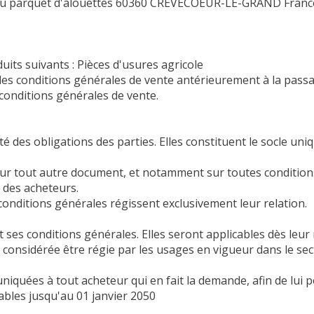
ZA du parquet d'alouettes 60360 CREVECOEUR-LE-GRAND Franc
uits suivants : Pièces d'usures agricole
té les conditions générales de vente antérieurement à la pas
conditions générales de vente.
 des obligations des parties. Elles constituent le socle uniqu
r tout autre document, et notamment sur toutes conditions g
 des acheteurs.
onditions générales régissent exclusivement leur relation.
 ses conditions générales. Elles seront applicables dès leur 
it considérée être régie par les usages en vigueur dans le sec
iquées à tout acheteur qui en fait la demande, afin de lui
ables jusqu'au 01 janvier 2050