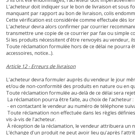
S'ils ont été endommagés, l'acheteur doit impérativement 
L'acheteur doit indiquer sur le bon de livraison et sous
manquant par rapport au bon de livraison, colis endommag
Cette vérification est considérée comme effectuée dès lors
L'acheteur devra alors confirmer par courrier recommandé
transmettre une copie de ce courrier par fax ou simple co
Si les produits nécessitent d'être renvoyés au vendeur, il
Toute réclamation formulée hors de ce délai ne pourra êt
accessoires, notice...).
Article 12 - Erreurs de livraison
L'acheteur devra formuler auprès du vendeur le jour même 
et/ou de non-conformité des produits en nature ou en qu
Toute réclamation formulée au-delà de ce délai sera rejet
La réclamation pourra être faite, au choix de l'acheteur :
- en contactant le vendeur au numéro de téléphone suivant 
Toute réclamation non effectuée dans les règles définies
vis-à-vis de l'acheteur.
À réception de la réclamation, le vendeur attribuera un 
L’échange d'un produit ne peut avoir lieu qu'après l'att