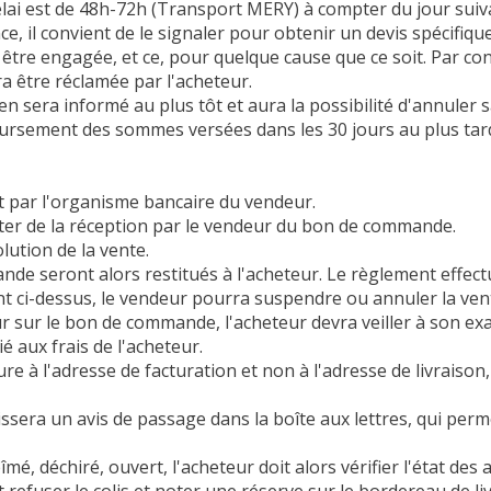
délai est de 48h-72h (Transport MERY) à compter du jour sui
 il convient de le signaler pour obtenir un devis spécifique
a être engagée, et ce, pour quelque cause que ce soit. Par 
a être réclamée par l'acheteur.
en sera informé au plus tôt et aura la possibilité d'annuler
ursement des sommes versées dans les 30 jours au plus tard
nt par l'organisme bancaire du vendeur.
ompter de la réception par le vendeur du bon de commande.
lution de la vente.
de seront alors restitués à l'acheteur. Le règlement effectu
t ci-dessus, le vendeur pourra suspendre ou annuler la ven
eur sur le bon de commande, l'acheteur devra veiller à son e
 aux frais de l'acheteur.
e à l'adresse de facturation et non à l'adresse de livraison,
laissera un avis de passage dans la boîte aux lettres, qui perme
é, déchiré, ouvert, l'acheteur doit alors vérifier l'état des ar