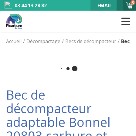
0
03 44 13 28 82
EMAIL
Accueil
Décompactage
Becs de décompacteur
Bec d
Bec de
décompacteur
adaptable Bonnel
20803 carbure et