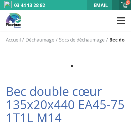
0
03 44 13 28 82
EMAIL
Accueil
Déchaumage
Socs de déchaumage
Bec doub
Bec double cœur
135x20x440 EA45-75
1T1L M14