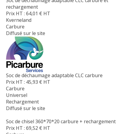
Soc de déchaumage adaptable CLC carbure et
rechargement
Prix HT :
64,01
€
HT
Kverneland
Carbure
Diffusé sur le site
Soc de déchaumage adaptable CLC carbure
Prix HT :
45,93
€
HT
Carbure
Universel
Rechargement
Diffusé sur le site
Soc de chisel 360*70*20 carbure + rechargement
Prix HT :
69,52
€
HT