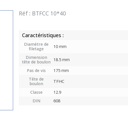
Réf :
BTFCC 10*40
Caractéristiques :
Diamètre de
10 mm
filetage
Dimension
18.5 mm
tête de boulon
Pas de vis
175 mm
Tête de
TFHC
boulon
Classe
12.9
DIN
608