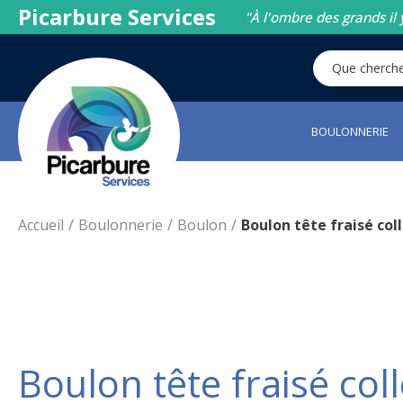
Picarbure Services
"À l'ombre des grands il 
BOULONNERIE
Accueil
Boulonnerie
Boulon
Boulon tête fraisé col
Boulon tête fraisé col