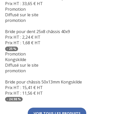
Prix HT :
33,65
€
HT
Promotion
Diffusé sur le site
promotion
Bride pour dent 25x8 châssis 40x9
Prix HT :
2,24
€
HT
Prix HT :
1,68
€
HT
-
25
%
Promotion
Kongskilde
Diffusé sur le site
promotion
Bride pour châssis 50x13mm Kongskilde
Prix HT :
15,41
€
HT
Prix HT :
11,56
€
HT
-
24.98
%
VOIR TOUS LES PRODUITS