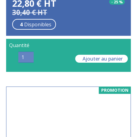
22,80
€
HT
-
25
%
30,40
€
HT
4
Disponibles
Quantité
Ajouter au panier
PROMOTION