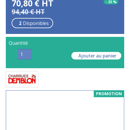
70,80
€
HT
-
25
%
94,40
€
HT
2
Disponibles
Quantité
Ajouter au panier
PROMOTION