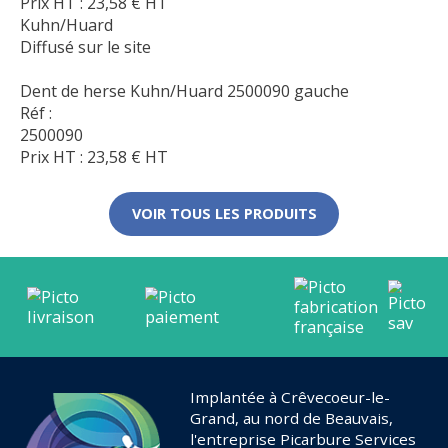
Prix HT :
23,58
€
HT
Kuhn/Huard
Diffusé sur le site
Dent de herse Kuhn/Huard 2500090 gauche
Réf :
2500090
Prix HT :
23,58
€
HT
VOIR TOUS LES PRODUITS
Implantée à Crêvecoeur-le-
Grand, au nord de Beauvais,
l'entreprise Picarbure Services