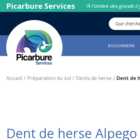
Picarbure Services
"À l'ombre des grands il 
BOULONNERIE
Accueil
Préparation du sol
Dents de herse
Dent de 
Dent de herse Alpeg