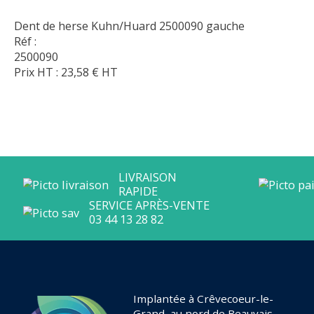
Dent de herse Kuhn/Huard 2500090 gauche
Réf :
2500090
Prix HT :
23,58
€
HT
Implantée à Crêvecoeur-le-
Grand, au nord de Beauvais,