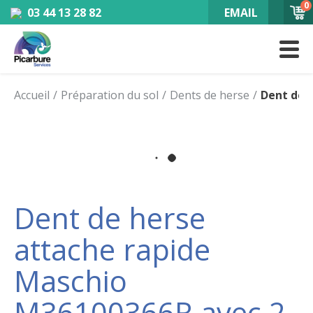
0
03 44 13 28 82
EMAIL
Accueil
Préparation du sol
Dents de herse
Dent de 
Dent de herse
attache rapide
Maschio
M36100366R avec 2