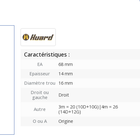
Caractéristiques :
EA
68 mm
Epaisseur
14 mm
Diamètre trou
16 mm
Droit ou
Droit
gauche
3m = 20 (10D+10G)|4m = 26
Autre
(14D+12G)
O ou A
Origine