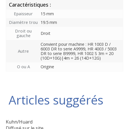
Caractéristiques :
Epaisseur
15 mm
Diamètre trou
19.5 mm
Droit ou
Droit
gauche
Convient pour machine : HR 1003 D /
6003 DR to serie A9999, HR 4003 / 5003
Autre
DR to serie B9999, HR 1002 S 3m = 20
(10D+10G)|4m = 26 (14D+12G)
O ou A
Origine
Articles suggérés
Kuhn/Huard
Diffusé sur le site