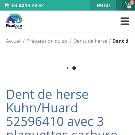
0
03 44 13 28 82
EMAIL
Accueil
Préparation du sol
Dents de herse
Dent de 
Dent de herse
Kuhn/Huard
52596410 avec 3
plaquettes carbure