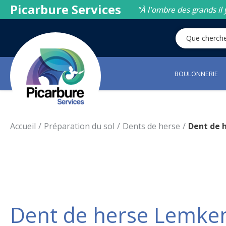
Picarbure Services
"À l'ombre des grands il 
BOULONNERIE
Accueil
Préparation du sol
Dents de herse
Dent de 
Dent de herse Lemken