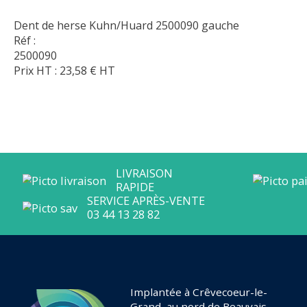
Dent de herse Kuhn/Huard 2500090 gauche
Réf :
2500090
Prix HT :
23,58
€
HT
Implantée à Crêvecoeur-le-
Grand, au nord de Beauvais,