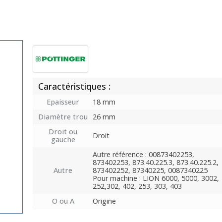
Caractéristiques :
Epaisseur
18 mm
Diamètre trou
26 mm
Droit ou
Droit
gauche
Autre référence : 00873402253,
873402253, 873.40.225.3, 873.40.225.2,
Autre
873402252, 87340225, 0087340225
Pour machine : LION 6000, 5000, 3002,
252,302, 402, 253, 303, 403
O ou A
Origine