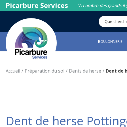
Picarbure Services
"À l'ombre des grands il 
BOULONNERIE
Accueil
Préparation du sol
Dents de herse
Dent de h
Dent de herse Potting