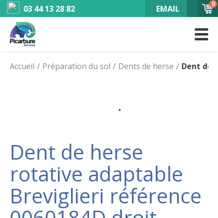
0
03 44 13 28 82
EMAIL
Accueil
Préparation du sol
Dents de herse
Dent de h
Dent de herse
rotative adaptable
Breviglieri référence
0060184D droit