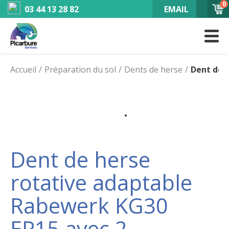
0
03 44 13 28 82
EMAIL
Accueil
Préparation du sol
Dents de herse
Dent de 
Dent de herse
rotative adaptable
Rabewerk KG30
EP15 avec 2