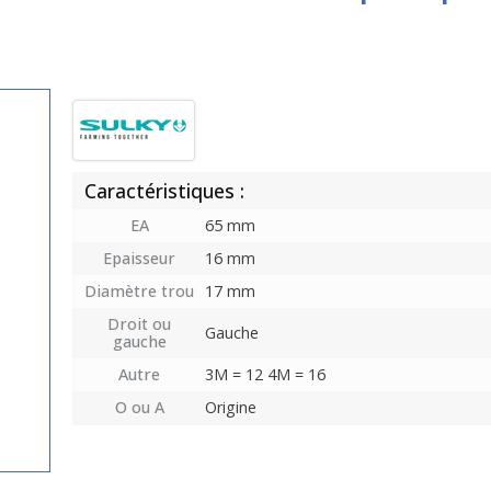
Caractéristiques :
EA
65 mm
Epaisseur
16 mm
Diamètre trou
17 mm
Droit ou
Gauche
gauche
Autre
3M = 12 4M = 16
O ou A
Origine