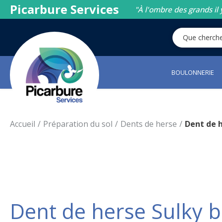
Picarbure Services
"À l'ombre des grands il 
BOULONNERIE
Accueil
Préparation du sol
Dents de herse
Dent de 
Dent de herse Sulky b