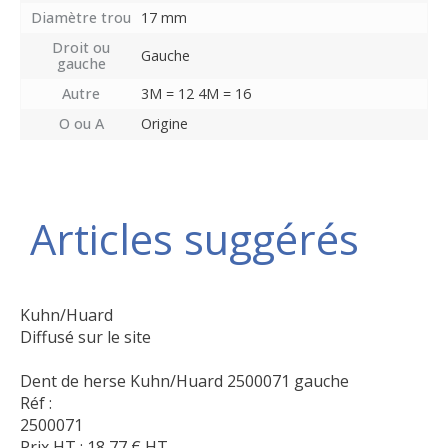
Diamètre trou
17 mm
Droit ou
Gauche
gauche
Autre
3M = 12 4M = 16
O ou A
Origine
Articles suggérés
Kuhn/Huard
Diffusé sur le site
Dent de herse Kuhn/Huard 2500071 gauche
Réf :
2500071
Prix HT :
18,77
€
HT