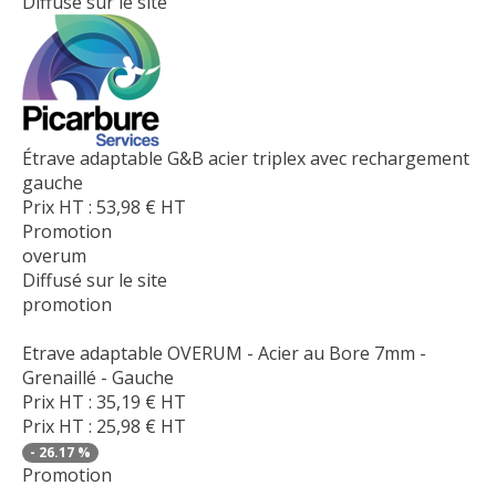
Diffusé sur le site
Étrave adaptable G&B acier triplex avec rechargement
gauche
Prix HT :
53,98
€
HT
Promotion
overum
Diffusé sur le site
promotion
Etrave adaptable OVERUM - Acier au Bore 7mm -
Grenaillé - Gauche
Prix HT :
35,19
€
HT
Prix HT :
25,98
€
HT
-
26.17
%
Promotion