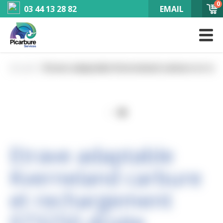
0
03 44 13 28 82
EMAIL
Accueil
Etrave adaptable Kverneland carbure et rec
Etrave adaptable
Kverneland carbure
et rechargement
073250 droite