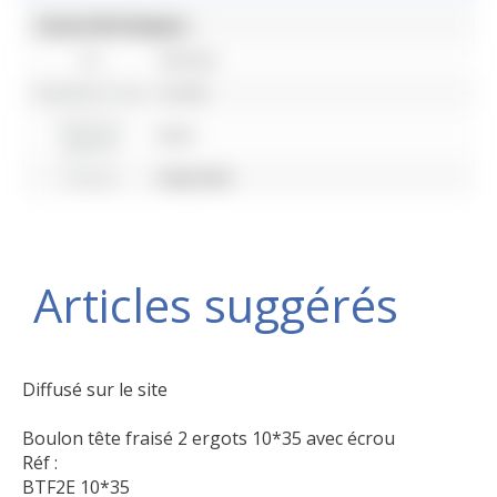
Caractéristiques :
EA
145 mm
Diamètre trou
12 mm
Droit ou
Droit
gauche
O ou A
Adaptable
Articles suggérés
Diffusé sur le site
Boulon tête fraisé 2 ergots 10*35 avec écrou
Réf :
BTF2E 10*35