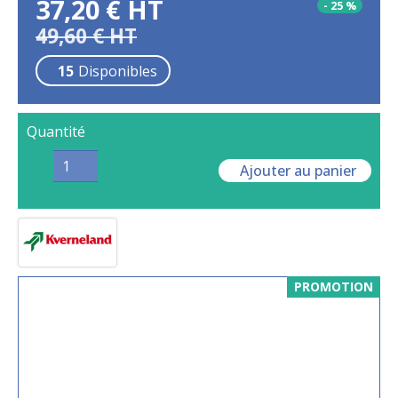
37,20
€
HT
-
25
%
49,60
€
HT
15
Disponibles
Quantité
Ajouter au panier
PROMOTION