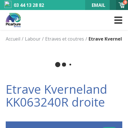
0
03 44 13 28 82
EMAIL
Accueil
Labour
Etraves et coutres
Etrave Kvernelan
Etrave Kverneland
KK063240R droite