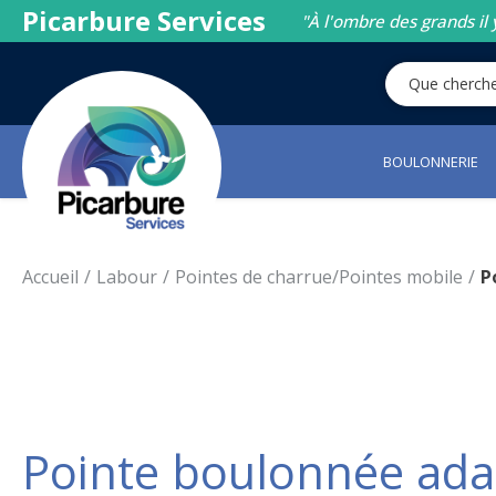
Picarbure Services
"À l'ombre des grands il 
BOULONNERIE
Accueil
Labour
Pointes de charrue/Pointes mobile
P
Pointe boulonnée ada