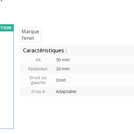
TION
Marque
Fenet
Caractéristiques :
EA
50 mm
Epaisseur
20 mm
Droit ou
Droit
gauche
O ou A
Adaptable