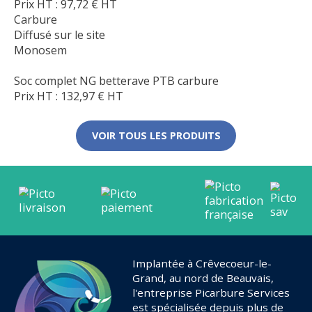
Prix HT :
97,72
€
HT
Carbure
Diffusé sur le site
Monosem
Soc complet NG betterave PTB carbure
Prix HT :
132,97
€
HT
VOIR TOUS LES PRODUITS
Implantée à Crêvecoeur-le-
Grand, au nord de Beauvais,
l'entreprise Picarbure Services
est spécialisée depuis plus de