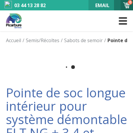
0
03 44 13 28 82
EMAIL
Accueil
Semis/Récoltes
Sabots de semoir
Pointe de 
Pointe de soc longue
intérieur pour
système démontable
ELT NG + 3,4 et