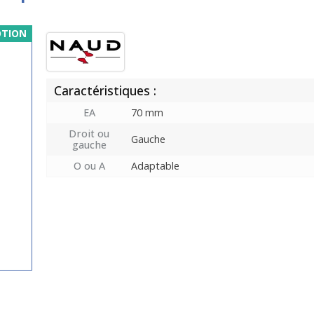
TION
Caractéristiques :
EA
70 mm
Droit ou
Gauche
gauche
O ou A
Adaptable