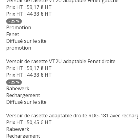
Versoir de rasette VT2U adaptable Fenet gauche
Prix HT :
59,17
€
HT
Prix HT :
44,38
€
HT
-
25
%
Promotion
Fenet
Diffusé sur le site
promotion
Versoir de rasette VT2U adaptable Fenet droite
Prix HT :
59,17
€
HT
Prix HT :
44,38
€
HT
-
25
%
Rabewerk
Rechargement
Diffusé sur le site
Versoir de rasette adaptable droite RDG-181 avec recha
Prix HT :
50,45
€
HT
Rabewerk
Rechargement