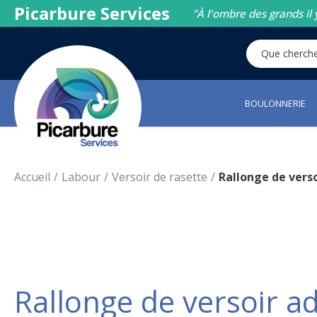
Picarbure Services
"À l'ombre des grands il 
BOULONNERIE
Accueil
Labour
Versoir de rasette
Rallonge de vers
Rallonge de versoir 