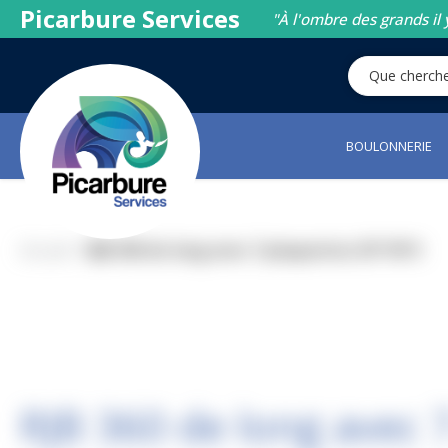
Picarbure Services
"À l'ombre des grands il 
BOULONNERIE
Accueil
RJB 360 de long avec 7 plaquettes 35*18*3
RJB 360 de long avec 