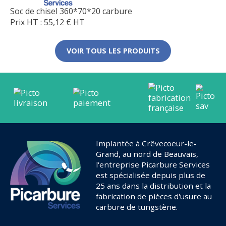
Soc de chisel 360*70*20 carbure
Prix HT :
55,12
€
HT
VOIR TOUS LES PRODUITS
Implantée à Crêvecoeur-le-
Grand, au nord de Beauvais,
l'entreprise Picarbure Services
est spécialisée depuis plus de
25 ans dans la distribution et la
fabrication de pièces d'usure au
carbure de tungstène.