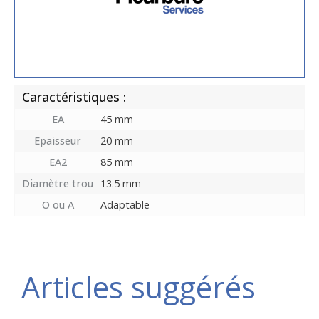
Caractéristiques :
EA
45 mm
Epaisseur
20 mm
EA2
85 mm
Diamètre trou
13.5 mm
O ou A
Adaptable
Articles suggérés