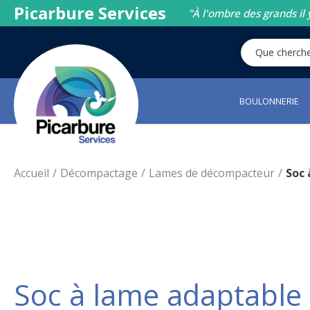
Picarbure Services
"À l'ombre des grands il 
BOULONNERIE
Accueil
Décompactage
Lames de décompacteur
Soc 
Soc à lame adaptable 