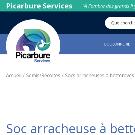
Picarbure Services
"À l'ombre des grands il 
BOULONNERIE
Accueil
Semis/Récoltes
Socs arracheuses à betteraves
Soc arracheuse à bet