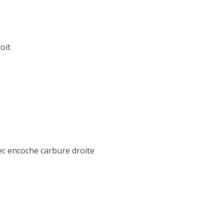
oit
ec encoche carbure droite