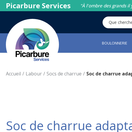
Picarbure Services
"À l'ombre des grands il 
BOULONNERIE
Accueil
Labour
Socs de charrue
Soc de charrue ada
Soc de charrue adapt