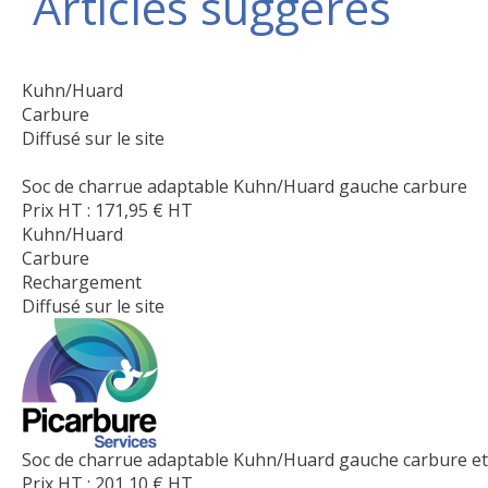
Articles suggérés
Kuhn/Huard
Carbure
Diffusé sur le site
Soc de charrue adaptable Kuhn/Huard gauche carbure
Prix HT :
171,95
€
HT
Kuhn/Huard
Carbure
Rechargement
Diffusé sur le site
Soc de charrue adaptable Kuhn/Huard gauche carbure e
Prix HT :
201,10
€
HT