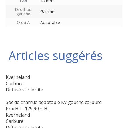
EA4
40 mm
Droit ou
Gauche
gauche
O ou A
Adaptable
Articles suggérés
Kverneland
Carbure
Diffusé sur le site
Soc de charrue adaptable KV gauche carbure
Prix HT :
179,90
€
HT
Kverneland
Carbure
Diffusé sur le site