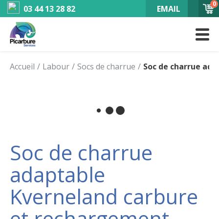
0
03 44 13 28 82
EMAIL
Accueil
Labour
Socs de charrue
Soc de charrue ad
Soc de charrue
adaptable
Kverneland carbure
et rechargement