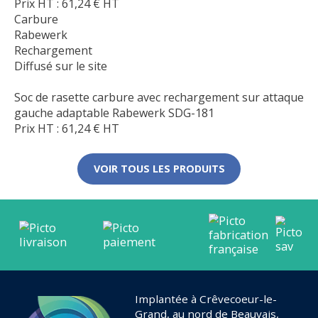
Prix HT :
61,24
€
HT
Carbure
Rabewerk
Rechargement
Diffusé sur le site
Soc de rasette carbure avec rechargement sur attaque
gauche adaptable Rabewerk SDG-181
Prix HT :
61,24
€
HT
VOIR TOUS LES PRODUITS
Implantée à Crêvecoeur-le-
Grand, au nord de Beauvais,