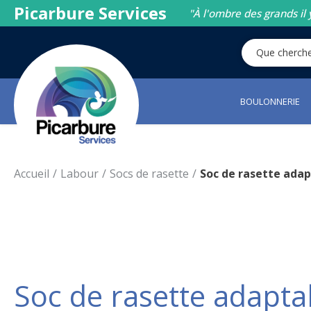
Picarbure Services
"À l'ombre des grands il 
BOULONNERIE
Accueil
Labour
Socs de rasette
Soc de rasette ada
Soc de rasette adapt