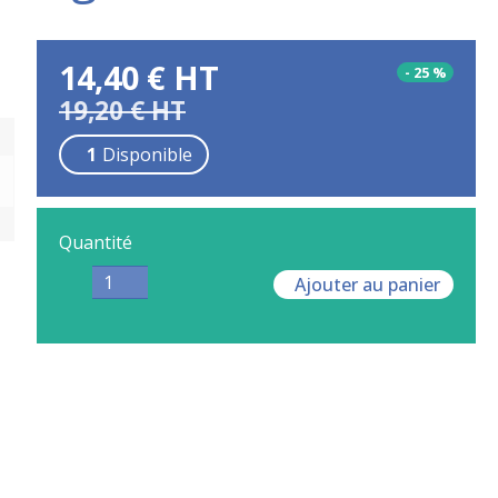
14,40
€
HT
-
25
%
19,20
€
HT
1
Disponible
Quantité
Ajouter au panier