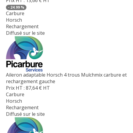
Prix HT :
13,66
€
HT
-
24.99
%
Carbure
Horsch
Rechargement
Diffusé sur le site
Aileron adaptable Horsch 4 trous Mulchmix carbure et
rechargement gauche
Prix HT :
87,64
€
HT
Carbure
Horsch
Rechargement
Diffusé sur le site