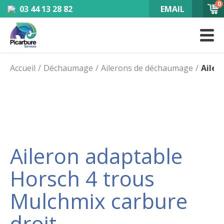
0
03 44 13 28 82
EMAIL
Accueil
Déchaumage
Ailerons de déchaumage
Ailer
Aileron adaptable
Horsch 4 trous
Mulchmix carbure
droit