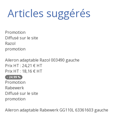
Articles suggérés
Promotion
Diffusé sur le site
Razol
promotion
Aileron adaptable Razol 003490 gauche
Prix HT :
24,21
€
HT
Prix HT :
18,16
€
HT
-
24.99
%
Promotion
Rabewerk
Diffusé sur le site
promotion
Aileron adaptable Rabewerk GG110L 63361603 gauche