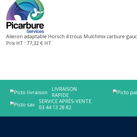
Aileron adaptable Horsch 4 trous Mulchmix carbure gau
Prix HT :
77,32
€
HT