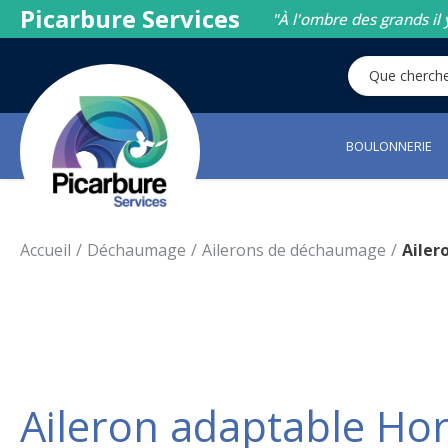
Picarbure Services
"À l'ombre des grands il 
BOULONNERIE
Accueil
Déchaumage
Ailerons de déchaumage
Ailer
Aileron adaptable Ho