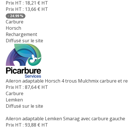
Prix HT :
18,21
€
HT
Prix HT :
13,66
€
HT
-
24.99
%
Carbure
Horsch
Rechargement
Diffusé sur le site
Aileron adaptable Horsch 4 trous Mulchmix carbure et 
Prix HT :
87,64
€
HT
Carbure
Lemken
Diffusé sur le site
Aileron adaptable Lemken Smarag avec carbure gauche
Prix HT :
93,88
€
HT