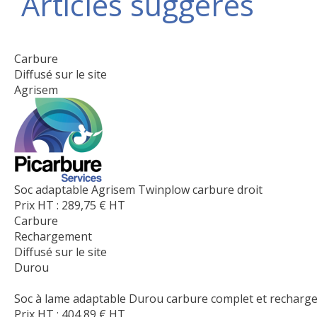
Articles suggérés
Carbure
Diffusé sur le site
Agrisem
Soc adaptable Agrisem Twinplow carbure droit
Prix HT :
289,75
€
HT
Carbure
Rechargement
Diffusé sur le site
Durou
Soc à lame adaptable Durou carbure complet et rechargem
Prix HT :
404,89
€
HT