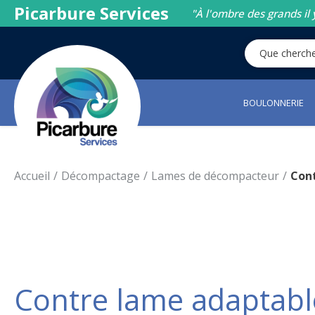
Picarbure Services
"À l'ombre des grands il 
BOULONNERIE
Accueil
Décompactage
Lames de décompacteur
Con
Contre lame adaptabl