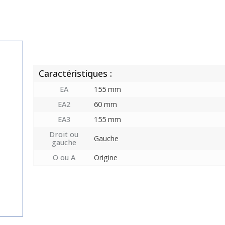
Caractéristiques :
EA
155 mm
EA2
60 mm
EA3
155 mm
Droit ou
Gauche
gauche
O ou A
Origine