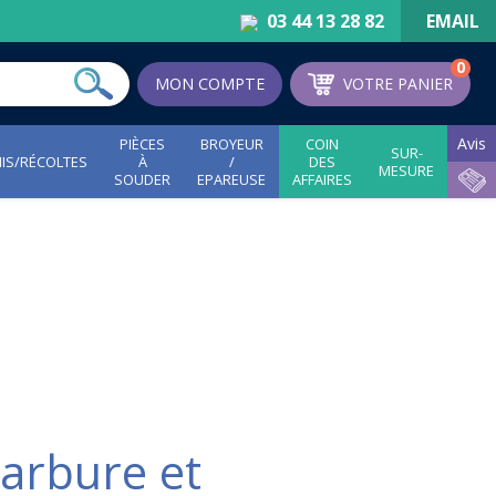
03 44 13 28 82
EMAIL
0
MON COMPTE
VOTRE PANIER
Avis
PIÈCES
BROYEUR
COIN
SUR-
IS/RÉCOLTES
À
/
DES
MESURE
SOUDER
EPAREUSE
AFFAIRES
acheuses à betteraves
de semoir
Bords à souder
Becs à souder
Pointes à souder
Mise à souder
Aileron à souder
arbure et