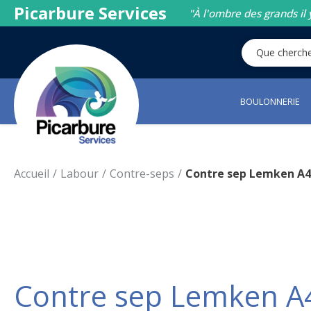
Picarbure Services
"À l'ombre des grands il 
BOULONNERIE
Accueil
Labour
Contre-seps
Contre sep Lemken A4
Contre sep Lemken A4