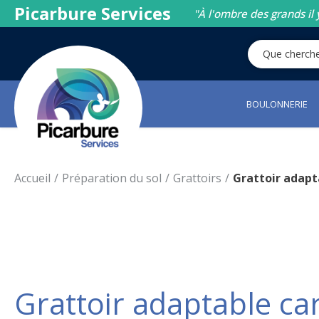
Picarbure Services
"À l'ombre des grands il 
BOULONNERIE
Accueil
Préparation du sol
Grattoirs
Grattoir adapt
Grattoir adaptable c