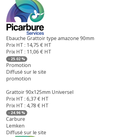
Ebauche Grattoir type amazone 90mm
Prix HT :
14,75
€
HT
Prix HT :
11,06
€
HT
-
25.02
%
Promotion
Diffusé sur le site
promotion
Grattoir 90x125mm Universel
Prix HT :
6,37
€
HT
Prix HT :
4,78
€
HT
-
24.96
%
Carbure
Lemken
Diffusé sur le site