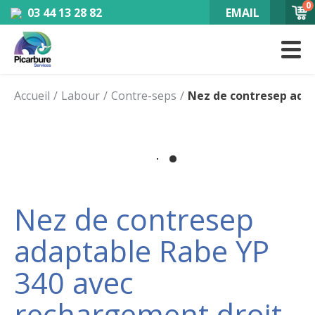
0
03 44 13 28 82
EMAIL
Accueil
Labour
Contre-seps
Nez de contresep adap
Nez de contresep
adaptable Rabe YP
340 avec
rechargement droit