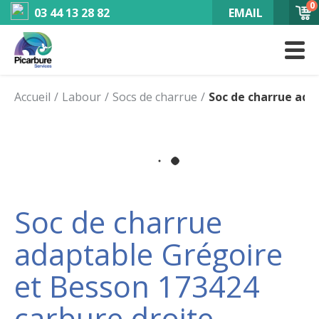
0
03 44 13 28 82
EMAIL
Accueil
Labour
Socs de charrue
Soc de charrue ada
Soc de charrue
adaptable Grégoire
et Besson 173424
carbure droite