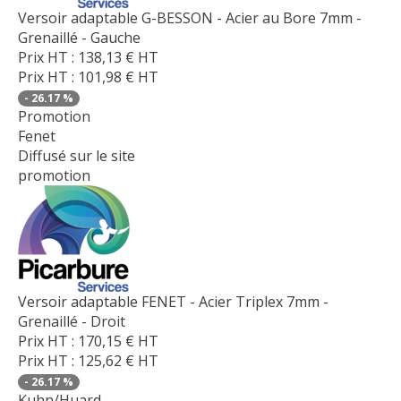
Versoir adaptable G-BESSON - Acier au Bore 7mm -
Grenaillé - Gauche
Prix HT :
138,13
€
HT
Prix HT :
101,98
€
HT
-
26.17
%
Promotion
Fenet
Diffusé sur le site
promotion
Versoir adaptable FENET - Acier Triplex 7mm -
Grenaillé - Droit
Prix HT :
170,15
€
HT
Prix HT :
125,62
€
HT
-
26.17
%
Kuhn/Huard