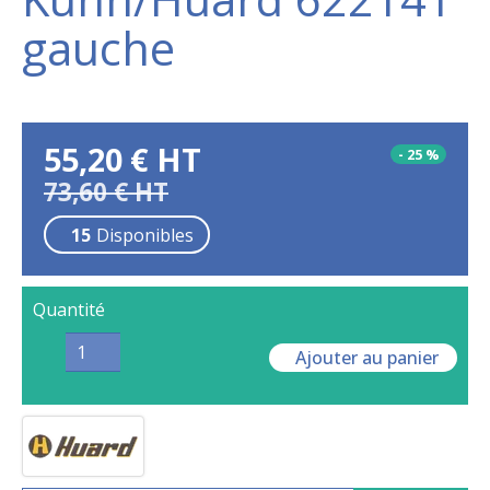
gauche
55,20
€
HT
-
25
%
73,60
€
HT
15
Disponibles
Quantité
Ajouter au panier