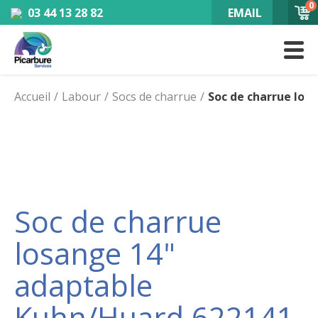
0
03 44 13 28 82
EMAIL
Accueil
Labour
Socs de charrue
Soc de charrue los
Soc de charrue
losange 14"
adaptable
Kuhn/Huard 622141