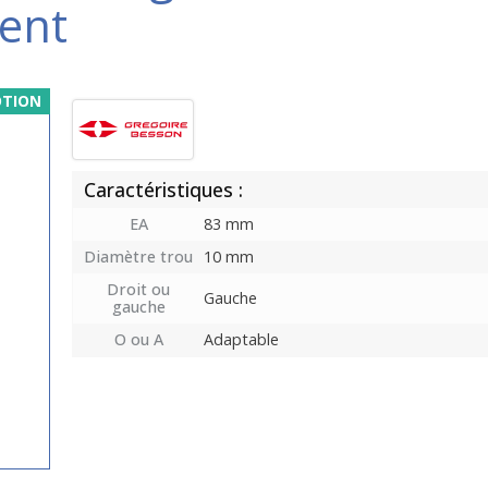
ent
TION
Caractéristiques :
EA
83 mm
Diamètre trou
10 mm
Droit ou
Gauche
gauche
O ou A
Adaptable