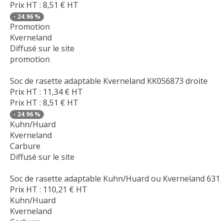
Prix HT :
8,51
€
HT
-
24.96
%
Promotion
Kverneland
Diffusé sur le site
promotion
Soc de rasette adaptable Kverneland KK056873 droite
Prix HT :
11,34
€
HT
Prix HT :
8,51
€
HT
-
24.96
%
Kuhn/Huard
Kverneland
Carbure
Diffusé sur le site
Soc de rasette adaptable Kuhn/Huard ou Kverneland 63
Prix HT :
110,21
€
HT
Kuhn/Huard
Kverneland