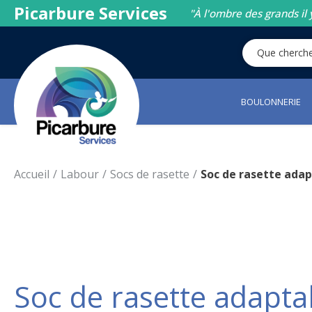
Picarbure Services
"À l'ombre des grands il 
BOULONNERIE
Accueil
Labour
Socs de rasette
Soc de rasette ada
Soc de rasette adapt