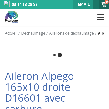
0
03 44 13 28 82
EMAIL
Accueil
Déchaumage
Ailerons de déchaumage
Ailer
Aileron Alpego
165x10 droite
D16601 avec
carbure